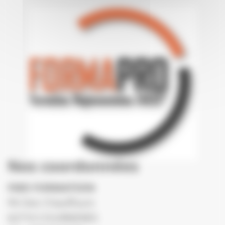
Nos coordonnées
FMD FORMATION
PA Des Chauffours
62710 COURRIERES