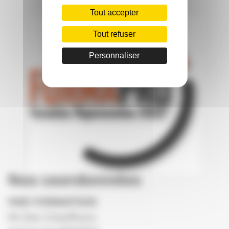
Tout accepter
Tout refuser
Personnaliser
Nos coordonnées
FMD FORMATION
PA Des Chauffours