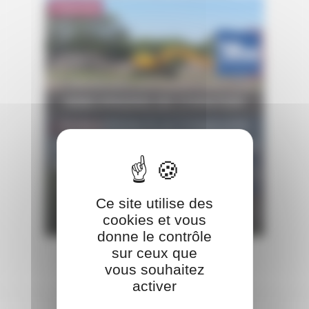
Présentiel
R482-ENGINS DE CHANTIER
FORMATION À LA CONDUITE
Présentiel
SELON LA RECOMMANDATION
R482 CATÉGORIES : A - B1 - B2 -
B3 - C1 - C2 - C3 - D - E - F - G .
NIVEAU : DÉBUTANT OU
Ce site utilise des
cookies et vous
EXPÉRIMENTÉ
donne le contrôle
sur ceux que
vous souhaitez
activer